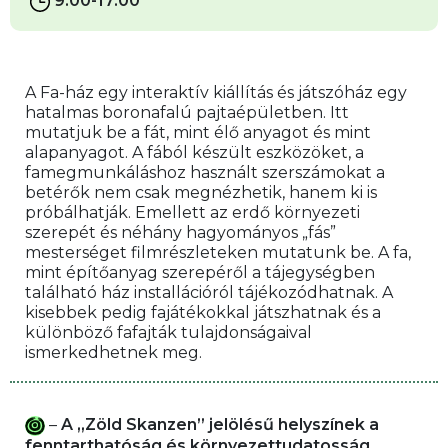
9:00-17:00
A Fa-ház egy interaktív kiállítás és játszóház egy 
hatalmas boronafalú pajtaépületben. Itt 
mutatjuk be a fát, mint élő anyagot és mint 
alapanyagot. A fából készült eszközöket, a 
famegmunkáláshoz használt szerszámokat a 
betérők nem csak megnézhetik, hanem ki is 
próbálhatják. Emellett az erdő környezeti 
szerepét és néhány hagyományos „fás” 
mesterséget filmrészleteken mutatunk be. A fa, 
mint építőanyag szerepéről a tájegységben 
található ház installációról tájékozódhatnak. A 
kisebbek pedig fajátékokkal játszhatnak és a 
különböző fafajták tulajdonságaival 
ismerkedhetnek meg.
 – 
A „Zöld Skanzen” jelölésű helyszínek a 
fenntarthatóság és környezettudatosság 