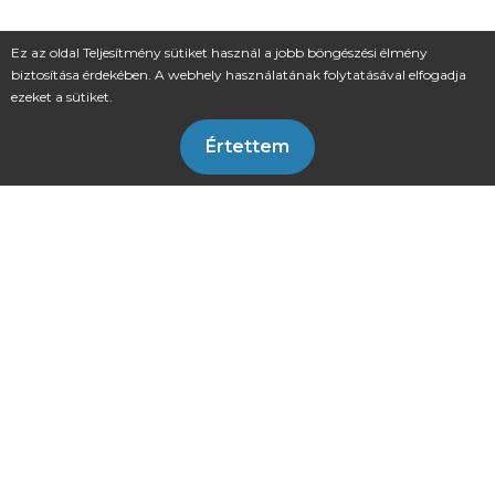
Ez az oldal Teljesítmény sütiket használ a jobb böngészési élmény
biztosítása érdekében. A webhely használatának folytatásával elfogadja
ezeket a sütiket.
Értettem
Sajtószoba
Állásajánlatok
Közérdekű információ
Társadalmi felelősségvállalás
Környezetirányítási politika
Blog