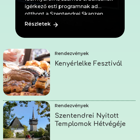
ígérkező esti programnak ad
otthont a Szentendrei Skanzen
hangulatos Szabadtéri Szín...
Részletek
Rendezvények
Kenyérlelke Fesztivál
Rendezvények
Szentendrei Nyitott
Templomok Hétvégéje