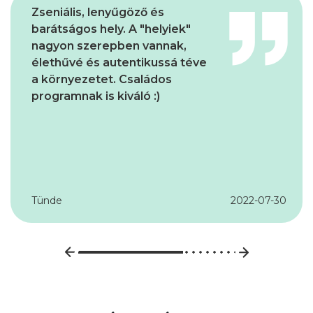
A székelyföldi városba érve
egy életteli teli főtér fogadott
minket ami nagyon kellemes
érzéssel töltött el bennünket.
És ez a pozitív élmény csak
fokozódott ahogy végig
látogattuk az épületeket!
Péter és Lívia
2024-10-10