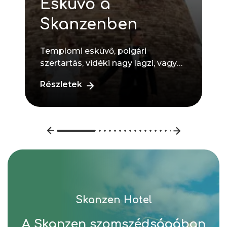
Esküvő a
Skanzenben
Templomi esküvő, polgári
szertartás, vidéki nagy lagzi, vagy
hangulatos, kisebb létszámú
Részletek
esküvő, romantikus környezetben...
Skanzen Hotel
A Skanzen szomszédságában