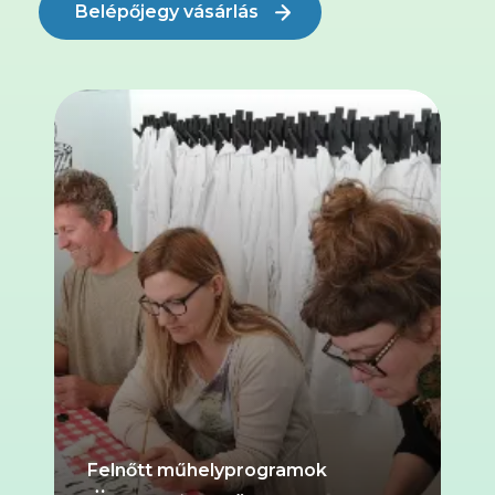
Belépőjegy vásárlás
Felnőtt műhelyprogramok