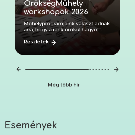
ÖrökségMűhely
workshopok 2026
Műhelyprogramjaink választ adnak
arra, hogy a ránk örökül hagyott
„régi, de nem ósdi” dolgok,
ismeretek közül melyek azo...
Részletek
Még több hír
Események