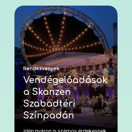
Rendezvények
Vendégelőadások
a Skanzen
Szabadtéri
Színpadán
Idén nyáron is számos érdekesnek