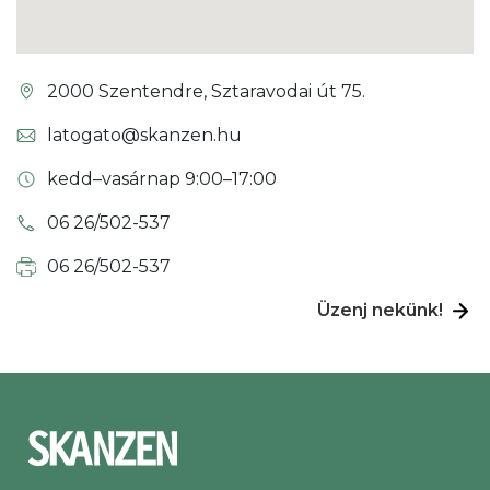
2000 Szentendre, Sztaravodai út 75.
latogato@skanzen.hu
kedd–vasárnap 9:00–17:00
06 26/502-537
06 26/502-537
Üzenj nekünk!