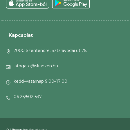
Kapcsolat
2000 Szentendre, Sztaravodai út 75.
latogato@skanzen.hu
kedd–vasárnap 9:00–17:00
06 26/502-537
© Minden jog fenntartva