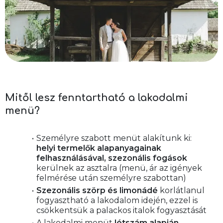
Mitől lesz fenntartható a lakodalmi
menü?
Személyre szabott menüt alakítunk ki: 
helyi termelők alapanyagainak 
felhasználásával, szezonális fogások
kerülnek az asztalra (menü, ár az igények 
felmérése után személyre szabottan)
Szezonális szörp és limonádé
 korlátlanul 
fogyasztható a lakodalom idején, ezzel is 
csökkentsük a palackos italok fogyasztását
A lakodalmi menüt 
létszám alapján