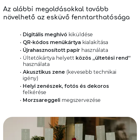
Az alábbi megoldásokkal tovább
növelhető az esküvő fenntarthatósága
Digitális meghívó
 kiküldése
QR-kódos menükártya
 kialakítása
Újrahasznosított papír
 használata
Ültetőkártya helyett 
közös „ültetési rend”
használata
Akusztikus zene
 (kevesebb technikai 
igény)
Helyi zenészek, fotós és dekoros
felkérése
Morzsareggeli 
megszervezése