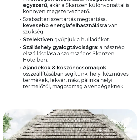
egyszerű
, akár a Skanzen különvonattal is 
könnyen megszervezhető.
Szabadtéri szertartás megtartása, 
kevesebb energiafelhasználásra
 van 
szükség.
Szelektíven 
gyűjtjük a hulladékot.
Szálláshely gyalogtávolságra
: a násznép 
elszállásolása a szomszédos Skanzen 
Hotelben.
Ajándékok & köszönőcsomagok
összeállításában segítünk: helyi kézműves 
termékek, lekvár, méz, pálinka helyi 
termelőtől, magcsomag a vendégeknek