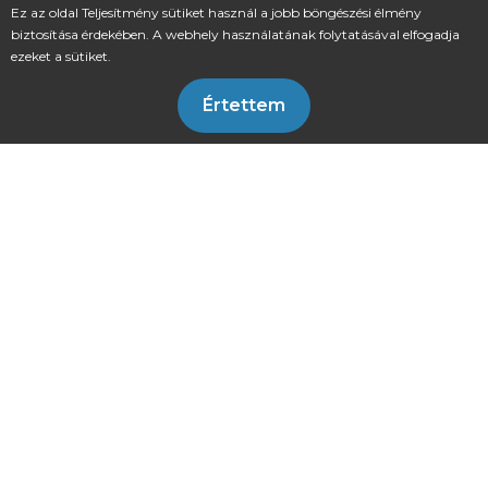
Ez az oldal Teljesítmény sütiket használ a jobb böngészési élmény
biztosítása érdekében. A webhely használatának folytatásával elfogadja
latogato@skanzen.hu
ezeket a sütiket.
kedd–vasárnap 9:00–17:00
Értettem
06 26/502-537
© Minden jog fenntartva
Adatvédelmi tájékoztató
Cookie szabályzat
Impresszum
Akadálymentesítési nyilatkozat
Fenntartó