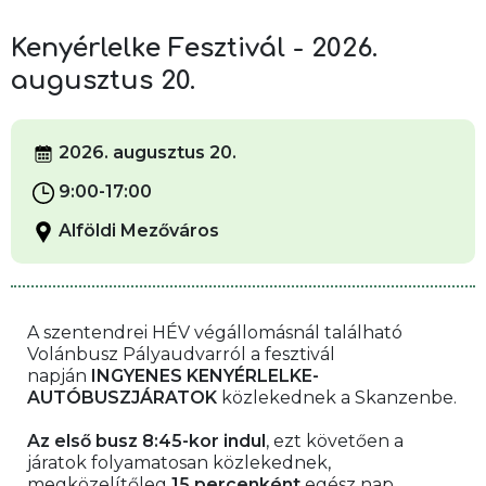
Kenyérlelke Fesztivál - 2026.
augusztus 20.
2026. augusztus 20.
9:00-17:00
Alföldi Mezőváros
A szentendrei HÉV végállomásnál található 
Volánbusz Pályaudvarról a fesztivál 
napján 
INGYENES KENYÉRLELKE-
AUTÓBUSZJÁRATOK 
közlekednek a Skanzenbe.
Az első busz 8:45-kor indul
, ezt követően a 
járatok folyamatosan közlekednek, 
megközelítőleg 
15 percenként
 egész nap.