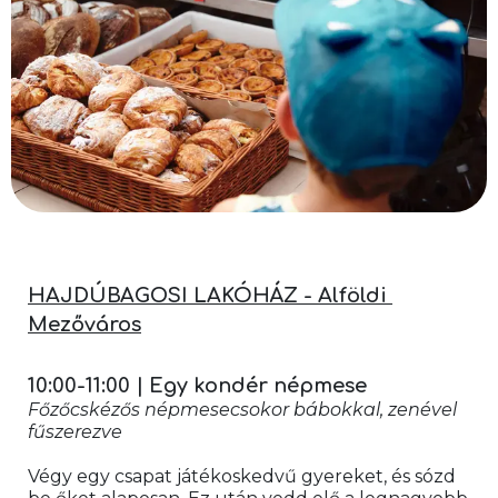
HAJDÚBAGOSI LAKÓHÁZ - Alföldi 
Mezőváros
10:00-11:00 | Egy kondér népmese
Főzőcskézős népmesecsokor bábokkal, zenével 
fűszerezve
Végy egy csapat játékoskedvű gyereket, és sózd 