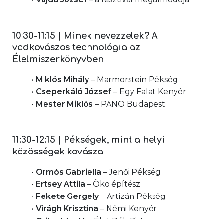
10:30-11:15 | Minek nevezzelek? A 
vadkovászos technológia az 
Élelmiszerkönyvben
Miklós Mihály
 – Marmorstein Pékség
Cseperkáló József
 – Egy Falat Kenyér
Mester Miklós
 – PANO Budapest
11:30-12:15 | Pékségek, mint a helyi 
közösségek kovásza
Ormós Gabriella
 – Jenői Pékség
Ertsey Attila
 – Öko építész
Fekete Gergely
 – Artizán Pékség
Virágh Krisztina
 – Némi Kenyér