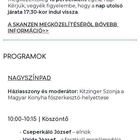
Kérjük, vegyék figyelembe, hogy a 
nap utolsó 
járata 17:30-kor indul vissza
.
A SKANZEN MEGKÖZELÍTÉSÉRŐL BŐVEBB 
INFORMÁCIÓ>>
PROGRAMOK
NAGYSZÍNPAD
Háziasszony és moderátor:
 Kitzinger Szonja a 
Magyar Konyha főszerkesztő-helyettese
10:00-10:15 | Köszöntő 
Cseperkáló József
 – elnök
Vajda József
 – a fesztivál megálmodója