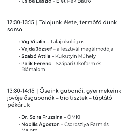
Csiba László
 – Élet Pék Bistro
12:30-13:15 | Talajunk élete, termőföldünk 
sorsa
Víg Vitália
 – Talaj ökológus
Vajda József
 – a fesztivál megálmodója
Szabó Attila
 – Kukutyin Műhely
Palik Ferenc
 – Szápári Ökofarm és 
Biómalom
13:30-14:15 | Őseink gabonái, gyermekeink 
jövője ősgabonák – bio lisztek – tápláló 
pékáruk
Dr. Szira Fruzsina
 – ÖMKI
Nobilis Ágoston
 – Csoroszlya Farm és 
Malom