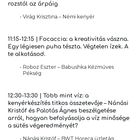
rozstól az árpáig
Virág Krisztina – Némi kenyér
11:15-12:15 | Focaccia: a kreativitás vászna. 
Egy légiesen puha tészta. Végtelen ízek. A 
te alkotásod.
Roboz Eszter – Babushka Kézműves 
Pékség
12:30-13:30 | Több mint víz: a 
kenyérkészítés titkos összetevője – Nánási 
Kristóf és Palotás Ágnes beszélgetése 
arról, hogyan befolyásolja a víz minősége 
a sütés végeredményét?
Nánási Kristóf – BWT Horeca üzletág 