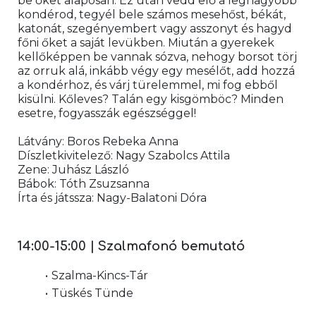
be őket alaposan. Ez után vedd elő a legnagyobb 
kondérod, tegyél bele számos mesehőst, békát, 
katonát, szegényembert vagy asszonyt és hagyd 
főni őket a saját levükben. Miután a gyerekek 
kellőképpen be vannak sózva, nehogy borsot törj 
az orruk alá, inkább végy egy mesélőt, add hozzá 
a kondérhoz, és várj türelemmel, mi fog ebből 
kisülni. Kőleves? Talán egy kisgömböc? Minden 
esetre, fogyasszák egészséggel!
Látvány: Boros Rebeka Anna
Díszletkivitelező: Nagy Szabolcs Attila
Zene: Juhász László
Bábok: Tóth Zsuzsanna
Írta és játssza: Nagy-Balatoni Dóra
14:00-15:00 | Szalmafonó bemutató
Szalma-Kincs-Tár
Tüskés Tünde