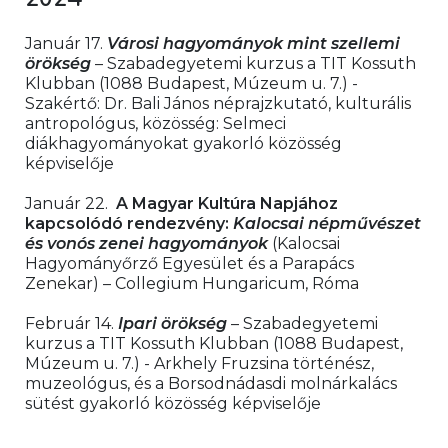
Január 17. 
Városi hagyományok mint szellemi 
örökség
 – Szabadegyetemi kurzus a TIT Kossuth 
Klubban (1088 Budapest, Múzeum u. 7.) - 
Szakértő: Dr. Bali János néprajzkutató, kulturális 
antropológus, közösség: Selmeci 
diákhagyományokat gyakorló közösség 
képviselője
Január 22.  
A Magyar Kultúra Napjához 
kapcsolódó rendezvény:
Kalocsai népművészet 
és vonós zenei hagyományok
(Kalocsai 
Hagyományőrző Egyesület és a Parapács 
Zenekar) – Collegium Hungaricum, Róma
Február 14. 
Ipari örökség
 – Szabadegyetemi 
kurzus a TIT Kossuth Klubban (1088 Budapest, 
Múzeum u. 7.) - Arkhely Fruzsina történész, 
muzeológus, és a Borsodnádasdi molnárkalács 
sütést gyakorló közösség képviselője