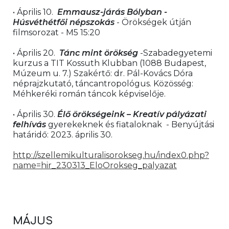
• Április 10.  
Emmausz-járás Bólyban - 
Húsvéthétfői népszokás
 - Örökségek útján 
filmsorozat - M5 15:20
• Április 20.  
Tánc mint örökség 
-Szabadegyetemi 
kurzus a TIT Kossuth Klubban (1088 Budapest, 
Múzeum u. 7.) Szakértő: dr. Pál-Kovács Dóra 
néprajzkutató, táncantropológus. Közösség: 
Méhkeréki román táncok képviselője.
• Április 30. 
Élő örökségeink – Kreatív pályázati 
felhívás
 gyerekeknek és fiataloknak  - Benyújtási 
határidő: 2023. április 30.
http://szellemikulturalisorokseg.hu/index0.php?
name=hir_230313_EloOrokseg_palyazat
MÁJUS