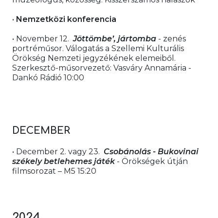
• 
Nemzetközi konferencia
• November 12.  
Jöttömbe’, jártomba
 - zenés 
portréműsor. Válogatás a Szellemi Kulturális 
Örökség Nemzeti jegyzékének elemeiből. 
Szerkesztő-műsorvezető: Vasváry Annamária - 
Dankó Rádió 10:00
DECEMBER 
• December 2. vagy 23.
  Csobánolás - Bukovinai 
székely betlehemes játék
 - Örökségek útján 
filmsorozat – M5 15:20
2024