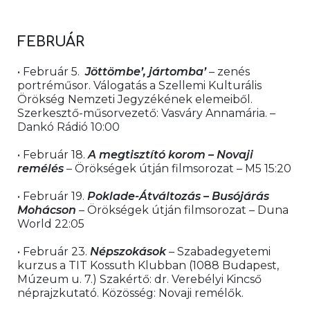
FEBRUÁR 
• Február 5.  
Jöttömbe’, jártomba’
 – zenés 
portréműsor. Válogatás a Szellemi Kulturális 
Örökség Nemzeti Jegyzékének elemeiből. 
Szerkesztő-műsorvezető: Vasváry Annamária. – 
Dankó Rádió 10:00
• Február 18. 
A megtisztító korom – Novaji 
remélés 
– Örökségek útján filmsorozat – M5 15:20
• Február 19. 
Poklade-Átváltozás – Busójárás 
Mohácson 
– Örökségek útján filmsorozat – Duna 
World 22:05
• Február 23. 
Népszokások
 – Szabadegyetemi 
kurzus a TIT Kossuth Klubban (1088 Budapest, 
Múzeum u. 7.) Szakértő: dr. Verebélyi Kincső 
néprajzkutató. Közösség: Novaji remélők.