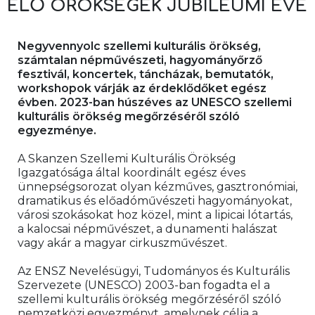
ÉLŐ ÖRÖKSÉGEK JUBILEUMI ÉVE
Negyvennyolc szellemi kulturális örökség, 
számtalan népművészeti, hagyományőrző 
fesztivál, koncertek, táncházak, bemutatók, 
workshopok várják az érdeklődőket egész 
évben. 2023-ban húszéves az UNESCO szellemi 
kulturális örökség megőrzéséről szóló 
egyezménye.
A Skanzen Szellemi Kulturális Örökség 
Igazgatósága által koordinált egész éves 
ünnepségsorozat olyan kézműves, gasztronómiai, 
dramatikus és előadóművészeti hagyományokat, 
városi szokásokat hoz közel, mint a lipicai lótartás, 
a kalocsai népművészet, a dunamenti halászat 
vagy akár a magyar cirkuszművészet.
Az ENSZ Nevelésügyi, Tudományos és Kulturális 
Szervezete (UNESCO) 2003-ban fogadta el a 
szellemi kulturális örökség megőrzéséről szóló 
nemzetközi egyezményt, amelynek célja a 