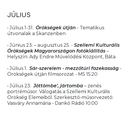
JÚLIUS 
• Július 1-31.  
Örökségek útján 
- Tematikus 
útvonalak a Skanzenben
• Június 23. – augusztus 25. - 
Szellemi Kulturális 
Örökségek Magyarországon fotókiállítás
 – 
Helyszín: Ady Endre Művelődési Központ, Báta
• Július 1.  
Sár-szerelem - mezzőtúri fazekasság
 - 
Örökségek útján filmsorozat - M5 15:20
• Július 23.  
J
ö
ttömbe’, jártomba
 – zenés 
portréműsor. Válogatás a Szellemi Kulturális 
Örökség Elemeiből. Szerkesztő-műsorvezető: 
Vasváry Annamária - Dankó Rádió 10:00