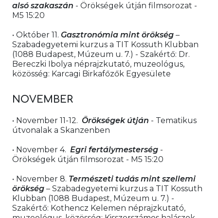
alsó szakaszán
 - Örökségek útján filmsorozat - 
M5 15:20
• Október 11. 
Gasztronómia mint örökség
 – 
Szabadegyetemi kurzus a TIT Kossuth Klubban 
(1088 Budapest, Múzeum u. 7.) - Szakértő: Dr. 
Bereczki Ibolya néprajzkutató, muzeológus, 
közösség: Karcagi Birkafőzők Egyesülete
NOVEMBER 
• November 11-12.  
Örökségek útján 
- Tematikus 
útvonalak a Skanzenben
• November 4.  
Egri fertálymesterség
 - 
Örökségek útján filmsorozat - M5 15:20
• November 8. 
Természeti tudás mint szellemi 
örökség
 – Szabadegyetemi kurzus a TIT Kossuth 
Klubban (1088 Budapest, Múzeum u. 7.) - 
Szakértő: Kothencz Kelemen néprajzkutató, 
muzeológus, közösség: Kisszerszámos halászok