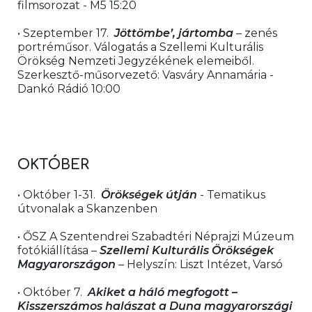
filmsorozat - M5 15:20
• Szeptember 17.  
Jöttömbe’, jártomba
 – zenés 
portréműsor. Válogatás a Szellemi Kulturális 
Örökség Nemzeti Jegyzékének elemeiből. 
Szerkesztő-műsorvezető: Vasváry Annamária - 
Dankó Rádió 10:00
OKTÓBER 
• Október 1-31.  
Örökségek útján
 - Tematikus 
útvonalak a Skanzenben
• ŐSZ A Szentendrei Szabadtéri Néprajzi Múzeum 
fotókiállítása – 
Szellemi Kulturális Örökségek 
Magyarországon
 – Helyszín: Liszt Intézet, Varsó
• Október 7.
Akiket a háló megfogott – 
Kisszerszámos halászat a Duna magyarországi 