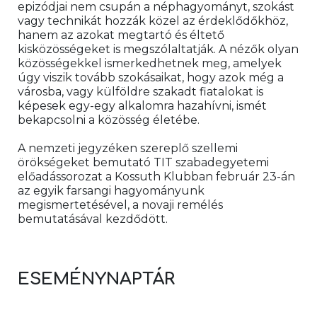
epizódjai nem csupán a néphagyományt, szokást 
vagy technikát hozzák közel az érdeklődőkhöz, 
hanem az azokat megtartó és éltető 
kisközösségeket is megszólaltatják. A nézők olyan 
közösségekkel ismerkedhetnek meg, amelyek 
úgy viszik tovább szokásaikat, hogy azok még a 
városba, vagy külföldre szakadt fiatalokat is 
képesek egy-egy alkalomra hazahívni, ismét 
bekapcsolni a közösség életébe.
A nemzeti jegyzéken szereplő szellemi 
örökségeket bemutató TIT szabadegyetemi 
előadássorozat a Kossuth Klubban február 23-án 
az egyik farsangi hagyományunk 
megismertetésével, a novaji remélés 
bemutatásával kezdődött. 
ESEMÉNYNAPTÁR