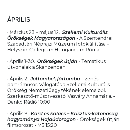
ÁPRILIS
• Március 23 – május 12.  
Szellemi Kulturális 
Örökségek Magyarországon 
- A Szentendrei 
Szabadtéri Néprajzi Múzeum fotókiállítása – 
Helyszín: Collegium Hungaricum Róma
• Április 1-30.  
Örökségek útján 
- Tematikus 
útvonalak a Skanzenben
• Április 2.  
Jöttömbe’, jártomba
 – zenés 
portréműsor. Válogatás a Szellemi Kulturális 
Örökség Nemzeti Jegyzékének elemeiből. 
Szerkesztő-műsorvezető: Vasváry Annamária. - 
Dankó Rádió 10:00
• Április 8.  
Kard és kalács
– Krisztus-katonaság 
hagyománya Hajdúdorogon 
- Örökségek útján 
filmsorozat - M5 15:20