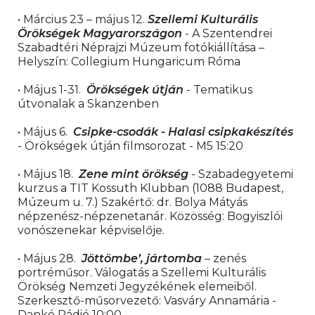
• Március 23 – május 12. 
Szellemi Kulturális 
Örökségek Magyarországon 
- A Szentendrei 
Szabadtéri Néprajzi Múzeum fotókiállítása – 
Helyszín: Collegium Hungaricum Róma
• Május 1-31.  
Örökségek útján
 - Tematikus 
útvonalak a Skanzenben
• Május 6.  
Csipke-csodák - Halasi csipkakészítés
- Örökségek útján filmsorozat - M5 15:20
• Május 18.  
Zene mint örökség 
- Szabadegyetemi 
kurzus a TIT Kossuth Klubban (1088 Budapest, 
Múzeum u. 7.) Szakértő: dr. Bolya Mátyás 
népzenész-népzenetanár. Közösség: Bogyiszlói 
vonószenekar képviselője.
• Május 28.  
Jöttömbe’, jártomba
 – zenés 
portréműsor. Válogatás a Szellemi Kulturális 
Örökség Nemzeti Jegyzékének elemeiből. 
Szerkesztő-műsorvezető: Vasváry Annamária - 
Dankó Rádió 10:00