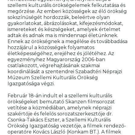
szellemi kulturális örökségelemek felkutatása és 
megőrzése. Az emberi közösségek az élő örökség 
sokszínűségét hordozzák, beleértve olyan 
gyakorlatokat, ábrázolásokat, kifejezésmódokat, 
ismereteket és készségeket, amelyek értelmet 
adtak és adnak ma is mindennapi életünknek. 
Ennek az örökségnek a megélése és továbbadása 
hozzájárul a közösségek folyamatos 
életképességéhez, erejéhez és jólétéhez. Az 
egyezményhez Magyarország 2006-ban 
csatlakozott, végrehajtásának szakmai 
koordinálását a szentendrei Szabadtéri Néprajzi 
Múzeum Szellemi Kulturális Örökség 
Igazgatósága végzi.
Február 18-án indult el a szellemi kulturális 
örökségeket bemutató Skanzen filmsorozat 
vetítése a közmédiában, amelynek néprajzi 
szakértője és felelős sorozatszerkesztője dr. 
Csonka-Takács Eszter, a Szellemi Kulturális 
Örökség Igazgatóság vezetője, a filmek rendező-
operatőre Kovács László (Konkam BT.). A filmek 