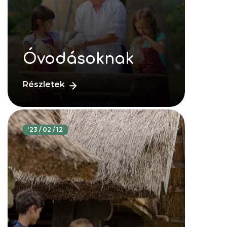
Óvodásoknak
Részletek
‘
23 / 02 / 12